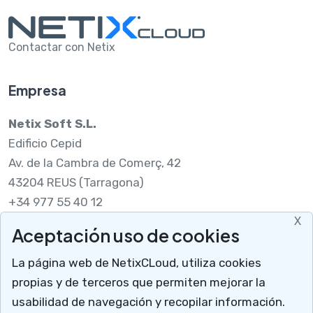
Contactar con Netix
Empresa
Netix Soft S.L.
Edificio Cepid
Av. de la Cambra de Comerç, 42
43204 REUS (Tarragona)
+34 977 55 40 12
X
Aceptación uso de cookies
Legal
La página web de NetixCLoud, utiliza cookies
Nota legal
propias y de terceros que permiten mejorar la
RGPDUE
usabilidad de navegación y recopilar información.