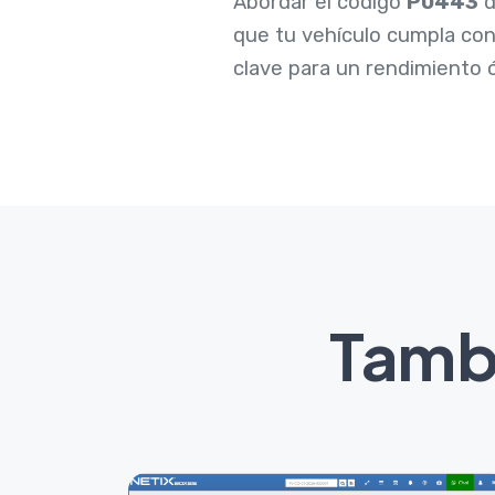
Abordar el código
P0443
d
que tu vehículo cumpla co
clave para un rendimiento ó
Tambi