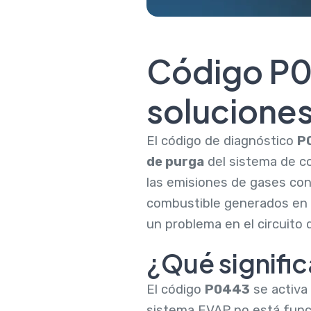
Código P0
soluciones
El código de diagnóstico
P
de purga
del sistema de co
las emisiones de gases con
combustible generados en e
un problema en el circuito 
¿Qué signifi
El código
P0443
se activa 
sistema EVAP no está funci