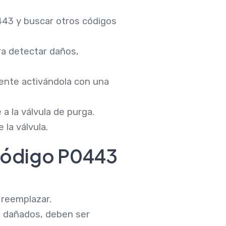
0443 y buscar otros códigos
ara detectar daños,
mente activándola con una
a la válvula de purga.
e la válvula.
código P0443
 reemplazar.
án dañados, deben ser