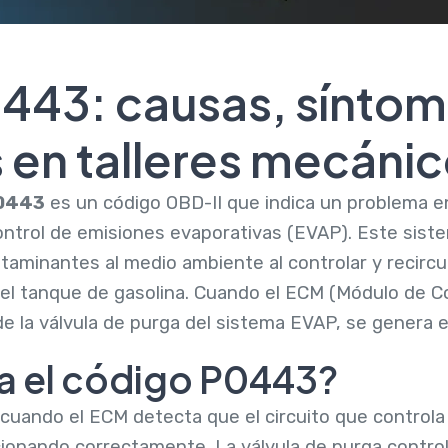
443: causas, síntom
 en talleres mecáni
0443
es un código OBD-II que indica un problema en 
ntrol de emisiones evaporativas (EVAP). Este sistem
taminantes al medio ambiente al controlar y recircu
l tanque de gasolina. Cuando el ECM (Módulo de Co
de la válvula de purga del sistema EVAP, se genera 
ca el código P0443?
cuando el ECM detecta que el circuito que controla 
onando correctamente. La válvula de purga control