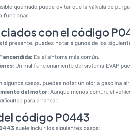
usible quemado puede evitar que la válvula de purga 
a funcionar.
ciados con el código P0
tá presente, puedes notar algunos de los siguient
" encendida
: Es el síntoma más común.
iones
: Un mal funcionamiento del sistema EVAP pu
En algunos casos, puedes notar un olor a gasolina al
imiento del motor
: Aunque menos común, el vehíc
dificultad para arrancar.
del código P0443
0443
suele incluir los siguientes pasos: