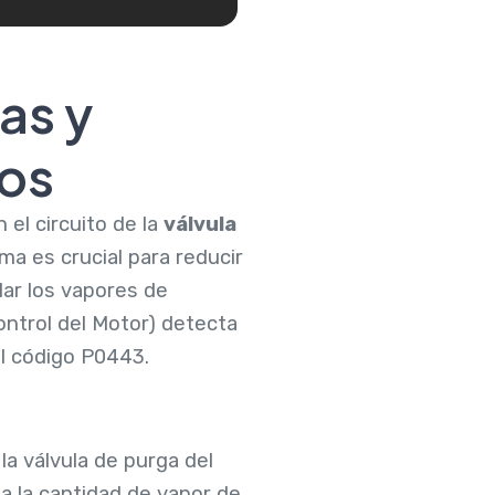
as y
cos
el circuito de la
válvula
a es crucial para reducir
lar los vapores de
ntrol del Motor) detecta
el código P0443.
la válvula de purga del
a la cantidad de vapor de