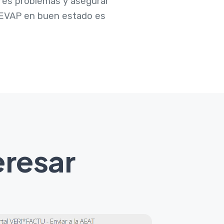
res problemas y asegurar
a EVAP en buen estado es
eresar