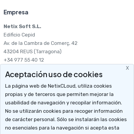
Empresa
Netix Soft S.L.
Edificio Cepid
Av. de la Cambra de Comerç, 42
43204 REUS (Tarragona)
+34 977 55 40 12
X
Aceptación uso de cookies
Legal
La página web de NetixCLoud, utiliza cookies
Nota legal
propias y de terceros que permiten mejorar la
RGPDUE
usabilidad de navegación y recopilar información.
Cómo llegar
No se utilizarán cookies para recoger información
X
Descargar soporte
de carácter personal. Sólo se instalarán las cookies
Mucho más que un programa para talleres
no esenciales para la navegación si acepta esta
NetixCloud permite gestionar y administrar tu