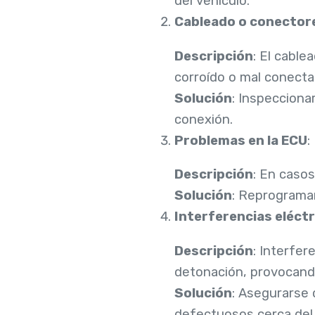
del vehículo.
Cableado o conector
Descripción
: El cabl
corroído o mal conectad
Solución
: Inspecciona
conexión.
Problemas en la ECU
:
Descripción
: En casos
Solución
: Reprogramar
Interferencias eléctr
Descripción
: Interfer
detonación, provocando
Solución
: Asegurarse 
defectuosos cerca del