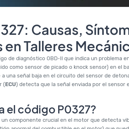
327: Causas, Síntom
 en Talleres Mecáni
go de diagnóstico OBD-II que indica un problema en 
do como sensor de picado o knock sensor) en el ba
 a una señal baja en el circuito del sensor de detona
r (
ECU
) detecta que la señal enviada por el sensor e
ca el código P0327?
 un componente crucial en el motor que detecta vib
ión anormal del combustible en el motor) que pued