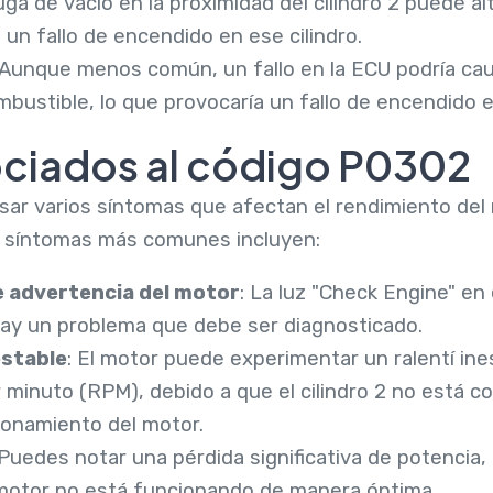
uga de vacío en la proximidad del cilindro 2 puede al
un fallo de encendido en ese cilindro.
 Aunque menos común, un fallo en la ECU podría cau
bustible, lo que provocaría un fallo de encendido en 
ciados al código P0302
ar varios síntomas que afectan el rendimiento del 
s síntomas más comunes incluyen:
e advertencia del motor
: La luz "Check Engine" en
hay un problema que debe ser diagnosticado.
estable
: El motor puede experimentar un ralentí ine
r minuto (RPM), debido a que el cilindro 2 no está 
ionamiento del motor.
 Puedes notar una pérdida significativa de potencia
 motor no está funcionando de manera óptima.