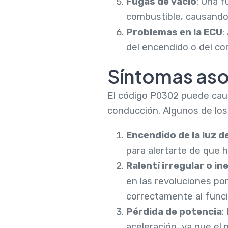
Fugas de vacío
: Una f
combustible, causando 
Problemas en la ECU
:
del encendido o del com
Síntomas aso
El código P0302 puede caus
conducción. Algunos de lo
Encendido de la luz d
para alertarte de que 
Ralentí irregular o in
en las revoluciones po
correctamente al func
Pérdida de potencia
:
aceleración, ya que el