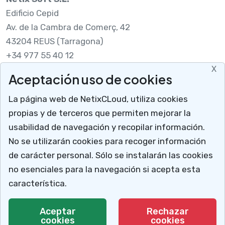
Edificio Cepid
Av. de la Cambra de Comerç, 42
43204 REUS (Tarragona)
+34 977 55 40 12
X
Aceptación uso de cookies
Legal
La página web de NetixCLoud, utiliza cookies
Nota legal
propias y de terceros que permiten mejorar la
RGPDUE
usabilidad de navegación y recopilar información.
Cómo llegar
No se utilizarán cookies para recoger información
X
Descargar soporte
de carácter personal. Sólo se instalarán las cookies
Mucho más que un programa para talleres
no esenciales para la navegación si acepta esta
NetixCloud permite gestionar y administrar tu
característica.
negocio.
© 2026 Netix.
Todos los derechos reservados.
Aceptar
Rechazar
cookies
Te explicamos cómo
cookies