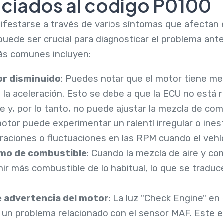
ciados al código P0100
festarse a través de varios síntomas que afectan e
puede ser crucial para diagnosticar el problema ant
ás comunes incluyen:
or disminuido
: Puedes notar que el motor tiene me
la aceleración. Esto se debe a que la ECU no está r
ire y, por lo tanto, no puede ajustar la mezcla de c
 motor puede experimentar un ralentí irregular o ines
aciones o fluctuaciones en las RPM cuando el vehí
mo de combustible
: Cuando la mezcla de aire y co
r más combustible de lo habitual, lo que se tradu
e advertencia del motor
: La luz "Check Engine" en
 un problema relacionado con el sensor MAF. Este 