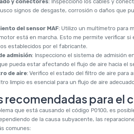
eado y conectores
: Inspecciono los cables y conect
Busco signos de desgaste, corrosión o daños que pu
iento del sensor MAF
: Utilizo un multímetro para m
otor está en marcha. Esto me permite verificar si 
os establecidos por el fabricante.
 de admisión
: Inspecciono el sistema de admisión e
ue pueda estar afectando el flujo de aire hacia el 
ro de aire
: Verifico el estado del filtro de aire pa
ltro limpio es esencial para un flujo de aire adecuad
s recomendadas para el 
oblema que está causando el código P0100, es posibl
ependiendo de la causa subyacente, las reparacione
más comunes: