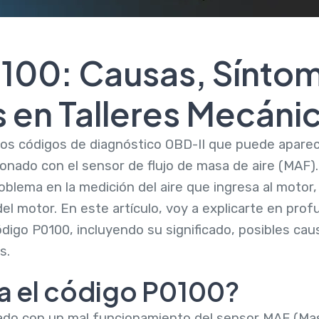
100: Causas, Síntom
 en Talleres Mecáni
los códigos de diagnóstico OBD-II que puede aparec
ionado con el sensor de flujo de masa de aire (MAF)
oblema en la medición del aire que ingresa al motor,
 del motor. En este artículo, voy a explicarte en pro
digo P0100, incluyendo su significado, posibles cau
s.
ca el código P0100?
ado con un mal funcionamiento del sensor MAF (Mass 