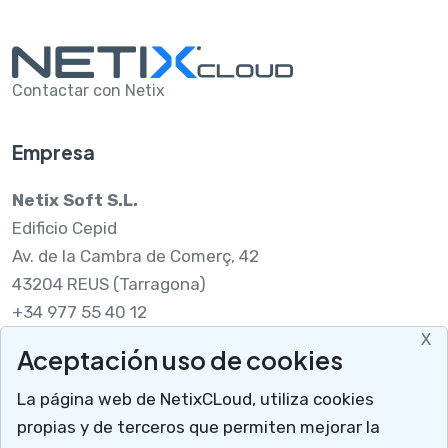
Contactar con Netix
Empresa
Netix Soft S.L.
Edificio Cepid
Av. de la Cambra de Comerç, 42
43204 REUS (Tarragona)
+34 977 55 40 12
X
Aceptación uso de cookies
Legal
La página web de NetixCLoud, utiliza cookies
Nota legal
propias y de terceros que permiten mejorar la