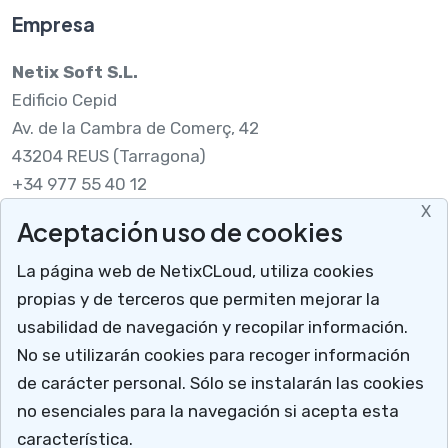
Empresa
Netix Soft S.L.
Edificio Cepid
Av. de la Cambra de Comerç, 42
43204 REUS (Tarragona)
+34 977 55 40 12
X
Aceptación uso de cookies
Legal
La página web de NetixCLoud, utiliza cookies
Nota legal
propias y de terceros que permiten mejorar la
RGPDUE
usabilidad de navegación y recopilar información.
Cómo llegar
No se utilizarán cookies para recoger información
X
Descargar soporte
de carácter personal. Sólo se instalarán las cookies
Mucho más que un programa para talleres
no esenciales para la navegación si acepta esta
NetixCloud permite gestionar y administrar tu
característica.