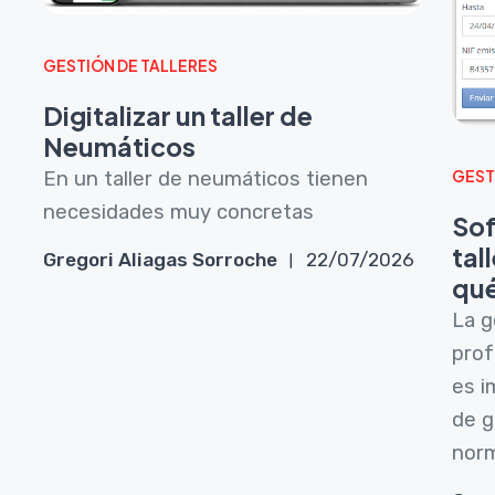
GESTIÓN DE TALLERES
Digitalizar un taller de
Neumáticos
En un taller de neumáticos tienen
GEST
necesidades muy concretas
Sof
6
tal
Gregori Aliagas Sorroche
22/07/2026
qué
La g
prof
es i
de g
norm