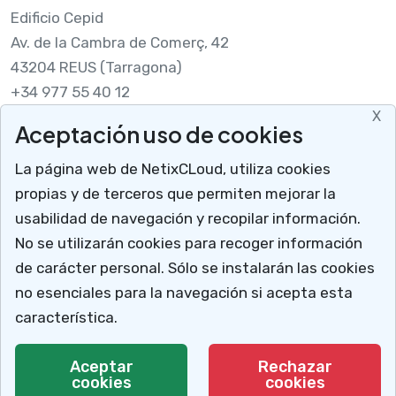
Edificio Cepid
Av. de la Cambra de Comerç, 42
43204 REUS (Tarragona)
+34 977 55 40 12
X
Aceptación uso de cookies
Legal
La página web de NetixCLoud, utiliza cookies
Nota legal
propias y de terceros que permiten mejorar la
RGPDUE
usabilidad de navegación y recopilar información.
Cómo llegar
No se utilizarán cookies para recoger información
X
Descargar soporte
de carácter personal. Sólo se instalarán las cookies
Mucho más que un programa para talleres
no esenciales para la navegación si acepta esta
NetixCloud permite gestionar y administrar tu
característica.
negocio.
© 2026 Netix.
Todos los derechos reservados.
Aceptar
Rechazar
cookies
Te explicamos cómo
cookies