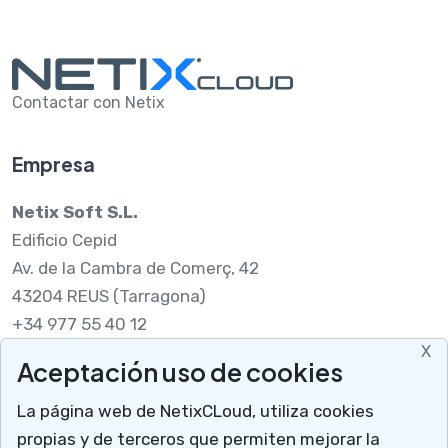
Contactar con Netix
Empresa
Netix Soft S.L.
Edificio Cepid
Av. de la Cambra de Comerç, 42
43204 REUS (Tarragona)
+34 977 55 40 12
X
Aceptación uso de cookies
Legal
La página web de NetixCLoud, utiliza cookies
Nota legal
propias y de terceros que permiten mejorar la