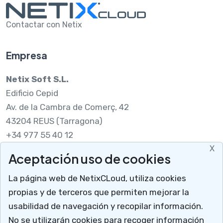
Contactar con Netix
Empresa
Netix Soft S.L.
Edificio Cepid
Av. de la Cambra de Comerç, 42
43204 REUS (Tarragona)
+34 977 55 40 12
X
Aceptación uso de cookies
Legal
La página web de NetixCLoud, utiliza cookies
Nota legal
propias y de terceros que permiten mejorar la
RGPDUE
usabilidad de navegación y recopilar información.
Cómo llegar
No se utilizarán cookies para recoger información