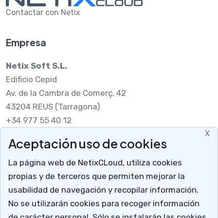
Contactar con Netix
Empresa
Netix Soft S.L.
Edificio Cepid
Av. de la Cambra de Comerç, 42
43204 REUS (Tarragona)
+34 977 55 40 12
X
Aceptación uso de cookies
Legal
La página web de NetixCLoud, utiliza cookies
Nota legal
propias y de terceros que permiten mejorar la
RGPDUE
usabilidad de navegación y recopilar información.
Cómo llegar
No se utilizarán cookies para recoger información
X
Descargar soporte
de carácter personal. Sólo se instalarán las cookies