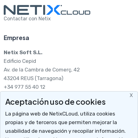
Contactar con Netix
Empresa
Netix Soft S.L.
Edificio Cepid
Av. de la Cambra de Comerç, 42
43204 REUS (Tarragona)
+34 977 55 40 12
X
Aceptación uso de cookies
Legal
La página web de NetixCLoud, utiliza cookies
Nota legal
propias y de terceros que permiten mejorar la
RGPDUE
usabilidad de navegación y recopilar información.